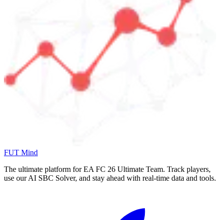
FUT Mind
The ultimate platform for EA FC
26
Ultimate Team. Track players,
use our AI SBC Solver, and stay ahead with real-time data and tools.