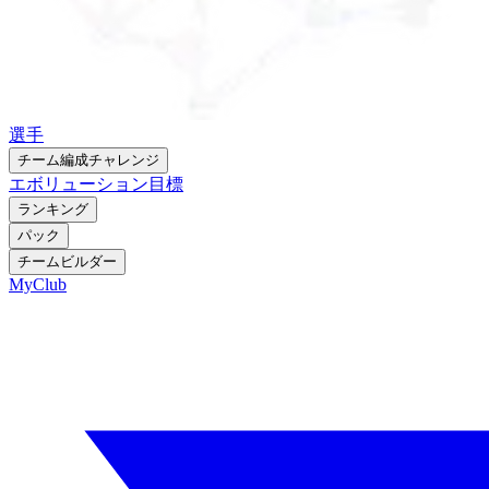
選手
チーム編成チャレンジ
エボリューション
目標
ランキング
パック
チームビルダー
MyClub