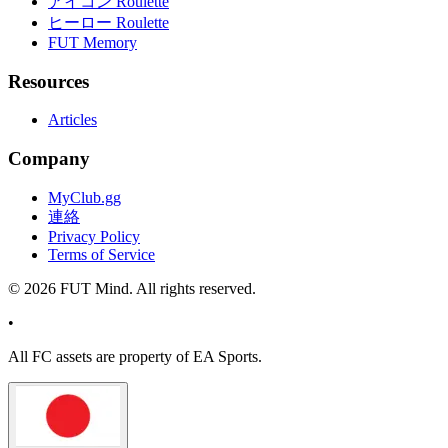
アイコン Roulette
ヒーロー Roulette
FUT Memory
Resources
Articles
Company
MyClub.gg
連絡
Privacy Policy
Terms of Service
©
2026
FUT Mind. All rights reserved.
•
All
FC
assets are property of EA Sports.