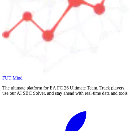
FUT Mind
The ultimate platform for EA FC
26
Ultimate Team. Track players,
use our AI SBC Solver, and stay ahead with real-time data and tools.