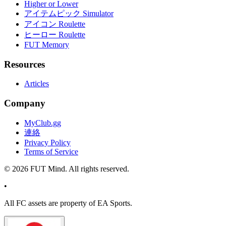
Higher or Lower
アイテムピック Simulator
アイコン Roulette
ヒーロー Roulette
FUT Memory
Resources
Articles
Company
MyClub.gg
連絡
Privacy Policy
Terms of Service
©
2026
FUT Mind. All rights reserved.
•
All
FC
assets are property of EA Sports.