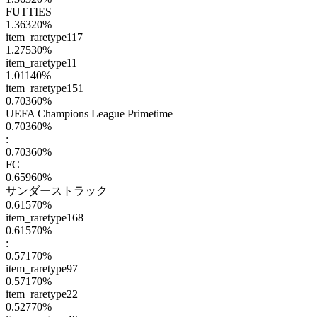
FUTTIES
1.36320
%
item_raretype117
1.27530
%
item_raretype11
1.01140
%
item_raretype151
0.70360
%
UEFA Champions League Primetime
0.70360
%
:
0.70360
%
FC
0.65960
%
サンダーストラック
0.61570
%
item_raretype168
0.61570
%
:
0.57170
%
item_raretype97
0.57170
%
item_raretype22
0.52770
%