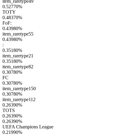
item_raretype49
0.52770
%
TOTY
0.48370
%
FoF:
0.43980
%
item_raretype55
0.43980
%
:
0.35180
%
item_raretype21
0.35180
%
item_raretype82
0.30780
%
FC
0.30780
%
item_raretype150
0.30780
%
item_raretype112
0.26390
%
TOTS
0.26390
%
0.26390
%
UEFA Champions League
0.21990
%