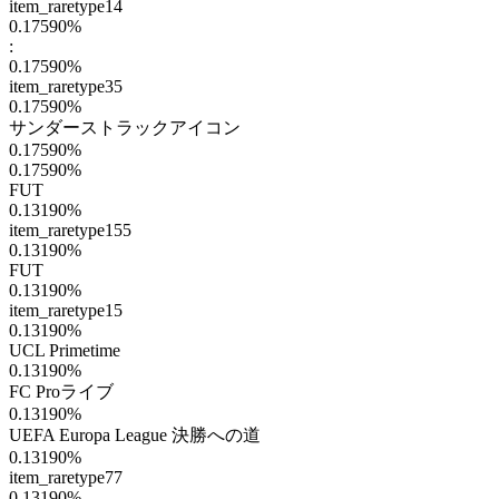
item_raretype14
0.17590
%
:
0.17590
%
item_raretype35
0.17590
%
サンダーストラックアイコン
0.17590
%
0.17590
%
FUT
0.13190
%
item_raretype155
0.13190
%
FUT
0.13190
%
item_raretype15
0.13190
%
UCL Primetime
0.13190
%
FC Proライブ
0.13190
%
UEFA Europa League 決勝への道
0.13190
%
item_raretype77
0.13190
%