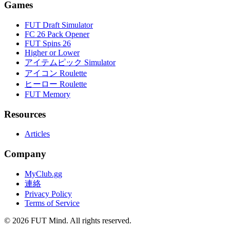
Games
FUT Draft Simulator
FC 26 Pack Opener
FUT Spins 26
Higher or Lower
アイテムピック Simulator
アイコン Roulette
ヒーロー Roulette
FUT Memory
Resources
Articles
Company
MyClub.gg
連絡
Privacy Policy
Terms of Service
©
2026
FUT Mind. All rights reserved.