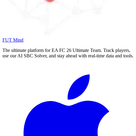
FUT Mind
The ultimate platform for EA FC
26
Ultimate Team. Track players,
use our AI SBC Solver, and stay ahead with real-time data and tools.