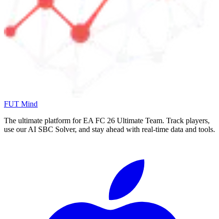
FUT Mind
The ultimate platform for EA FC
26
Ultimate Team. Track players,
use our AI SBC Solver, and stay ahead with real-time data and tools.