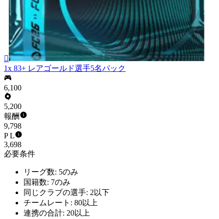

1x 83+ レアゴールド選手5名パック
6,100
5,200
報酬
9,798
P L
3,698
必要条件
リーグ数: 5のみ
国籍数: 7のみ
同じクラブの選手: 2以下
チームレート: 80以上
連携の合計: 20以上