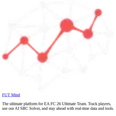
FUT Mind
The ultimate platform for EA FC
26
Ultimate Team. Track players,
use our AI SBC Solver, and stay ahead with real-time data and tools.