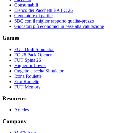
Consumabili
Elenco dei Pacchetti EA FC 26
Generatore di partite
SBC con il miglior rapporto qualità-prezzo
Giocatori più economici in base alla valutazione
Games
FUT Draft Simulator
FC 26 Pack Opener
FUT Spins 26
Higher or Lower
Oggetto a scelta Simulator
Icona Roulette
Eroi Roulette
FUT Memory
Resources
Articles
Company
MyClub.gg