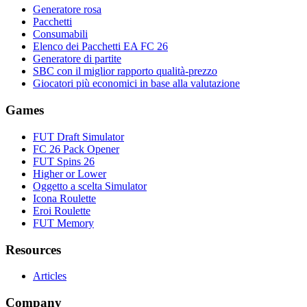
Generatore rosa
Pacchetti
Consumabili
Elenco dei Pacchetti EA FC 26
Generatore di partite
SBC con il miglior rapporto qualità-prezzo
Giocatori più economici in base alla valutazione
Games
FUT Draft Simulator
FC 26 Pack Opener
FUT Spins 26
Higher or Lower
Oggetto a scelta Simulator
Icona Roulette
Eroi Roulette
FUT Memory
Resources
Articles
Company