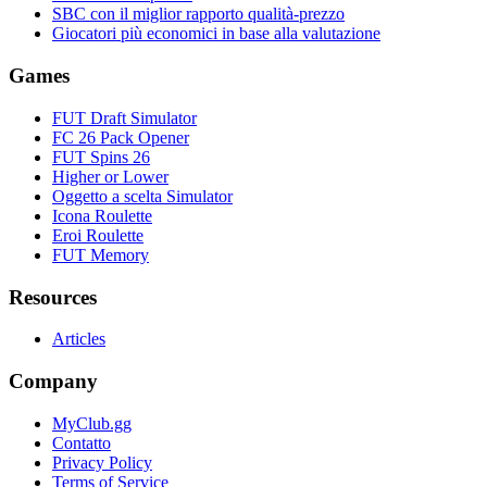
SBC con il miglior rapporto qualità-prezzo
Giocatori più economici in base alla valutazione
Games
FUT Draft Simulator
FC 26 Pack Opener
FUT Spins 26
Higher or Lower
Oggetto a scelta Simulator
Icona Roulette
Eroi Roulette
FUT Memory
Resources
Articles
Company
MyClub.gg
Contatto
Privacy Policy
Terms of Service