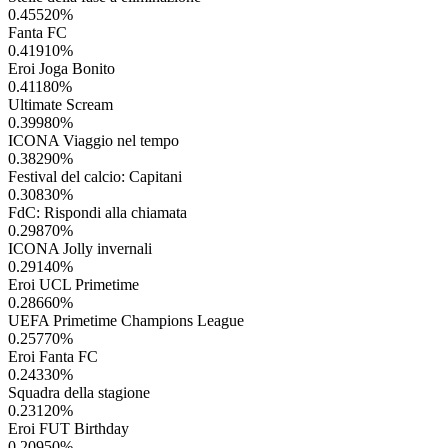
0.45520
%
Fanta FC
0.41910
%
Eroi Joga Bonito
0.41180
%
Ultimate Scream
0.39980
%
ICONA Viaggio nel tempo
0.38290
%
Festival del calcio: Capitani
0.30830
%
FdC: Rispondi alla chiamata
0.29870
%
ICONA Jolly invernali
0.29140
%
Eroi UCL Primetime
0.28660
%
UEFA Primetime Champions League
0.25770
%
Eroi Fanta FC
0.24330
%
Squadra della stagione
0.23120
%
Eroi FUT Birthday
0.20950
%