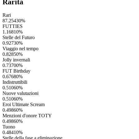
Rarità
Rari
87.25430
%
FUTTIES
1.16810
%
Stelle del Futuro
0.92730
%
Viaggio nel tempo
0.82850
%
Jolly invernali
0.73700
%
FUT Birthday
0.67680
%
Indistruttibili
0.51060
%
Nuove valutazioni
0.51060
%
Eroi Ultimate Scream
0.49860
%
Menzioni d'onore TOTY
0.49860
%
Tuono
0.48410
%
Stelle della fase a eliminazione