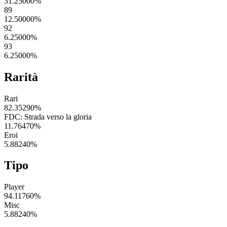
31.25000
%
89
12.50000
%
92
6.25000
%
93
6.25000
%
Rarità
Rari
82.35290
%
FDC: Strada verso la gloria
11.76470
%
Eroi
5.88240
%
Tipo
Player
94.11760
%
Misc
5.88240
%