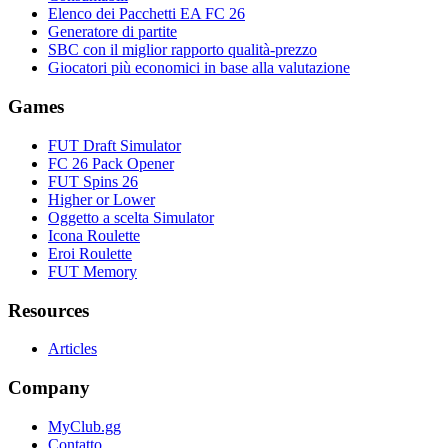
Elenco dei Pacchetti EA FC 26
Generatore di partite
SBC con il miglior rapporto qualità-prezzo
Giocatori più economici in base alla valutazione
Games
FUT Draft Simulator
FC 26 Pack Opener
FUT Spins 26
Higher or Lower
Oggetto a scelta Simulator
Icona Roulette
Eroi Roulette
FUT Memory
Resources
Articles
Company
MyClub.gg
Contatto