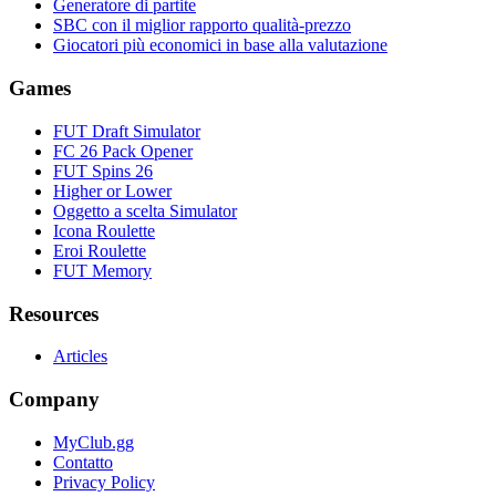
Generatore di partite
SBC con il miglior rapporto qualità-prezzo
Giocatori più economici in base alla valutazione
Games
FUT Draft Simulator
FC 26 Pack Opener
FUT Spins 26
Higher or Lower
Oggetto a scelta Simulator
Icona Roulette
Eroi Roulette
FUT Memory
Resources
Articles
Company
MyClub.gg
Contatto
Privacy Policy