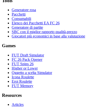
Tools
Generatore rosa
Pacchetti
Consumabili
Elenco dei Pacchetti EA FC 26
Generatore di partite
SBC con il miglior rapporto qualità-prezzo
Giocatori più economici in base alla valutazione
Games
FUT Draft Simulator
FC 26 Pack Opener
FUT Spins 26
Higher or Lower
Oggetto a scelta Simulator
Icona Roulette
Eroi Roulette
FUT Memory
Resources
Articles