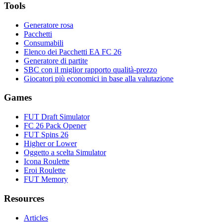
Tools
Generatore rosa
Pacchetti
Consumabili
Elenco dei Pacchetti EA FC 26
Generatore di partite
SBC con il miglior rapporto qualità-prezzo
Giocatori più economici in base alla valutazione
Games
FUT Draft Simulator
FC 26 Pack Opener
FUT Spins 26
Higher or Lower
Oggetto a scelta Simulator
Icona Roulette
Eroi Roulette
FUT Memory
Resources
Articles