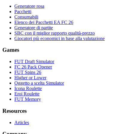
Generatore rosa
Pacchetti
Consumabili
Elenco dei Pacchetti EA FC 26
Generatore di partite
SBC con il miglior rapporto qualità-prezzo
Giocatori più economici in base alla valutazione
Games
FUT Draft Simulator
FC 26 Pack Opener
FUT Spins 26
Higher or Lower
Oggetto a scelta Simulator
Icona Roulette
Eroi Roulette
FUT Memory
Resources
Articles
Company