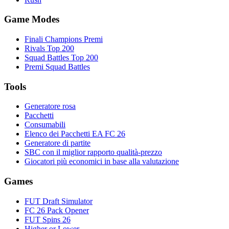
Game Modes
Finali Champions Premi
Rivals Top 200
Squad Battles Top 200
Premi Squad Battles
Tools
Generatore rosa
Pacchetti
Consumabili
Elenco dei Pacchetti EA FC 26
Generatore di partite
SBC con il miglior rapporto qualità-prezzo
Giocatori più economici in base alla valutazione
Games
FUT Draft Simulator
FC 26 Pack Opener
FUT Spins 26
Higher or Lower