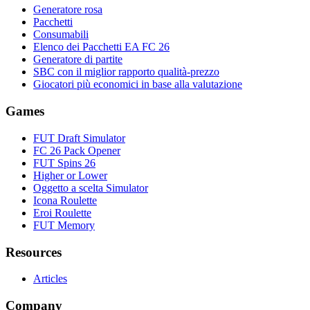
Generatore rosa
Pacchetti
Consumabili
Elenco dei Pacchetti EA FC 26
Generatore di partite
SBC con il miglior rapporto qualità-prezzo
Giocatori più economici in base alla valutazione
Games
FUT Draft Simulator
FC 26 Pack Opener
FUT Spins 26
Higher or Lower
Oggetto a scelta Simulator
Icona Roulette
Eroi Roulette
FUT Memory
Resources
Articles
Company