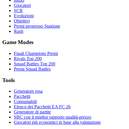
Inizio
Giocatori
SCR
Evoluzioni
Obiettivi
Premi progresso Stagione
Rush
Game Modes
Finali Champions Premi
Rivals Top 200
Squad Battles Top 200
Premi Squad Battles
Tools
Generatore rosa
Pacchetti
Consumabili
Elenco dei Pacchetti EA FC 26
Generatore di partite
SBC con il miglior rapporto qualità-prezzo
Giocatori più economici in base alla valutazione