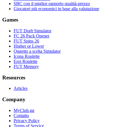
SBC con il miglior rapporto qualità-prezzo
Giocatori più economici in base alla valutazione
Games
FUT Draft Simulator
FC 26 Pack Opener
FUT Spins 26
Higher or Lower
Oggetto a scelta Simulator
Icona Roulette
Eroi Roulette
FUT Memory
Resources
Articles
Company
MyClub.gg
Contatto
Privacy Policy
Terms of Service