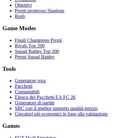
Obiettivi
Premi progresso Stagione
Rush
Game Modes
Finali Champions Premi
Rivals Top 200
Squad Battles Top 200
Premi Squad Battles
Tools
Generatore rosa
Pacchetti
Consumabili
Elenco dei Pacchetti EA FC 26
Generatore di partite
SBC con il miglior rapporto qualità-prezzo
Giocatori più economici in base alla valutazione
Games
FUT Draft Simulator