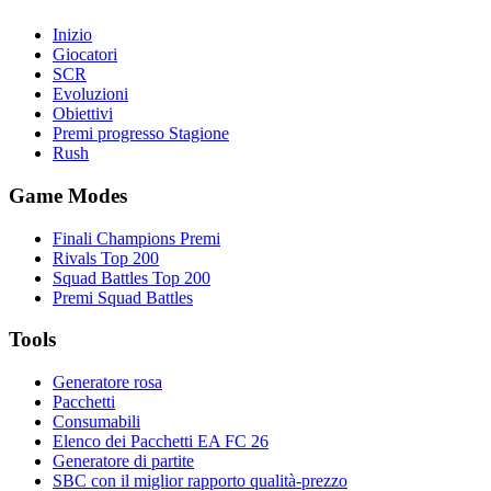
Inizio
Giocatori
SCR
Evoluzioni
Obiettivi
Premi progresso Stagione
Rush
Game Modes
Finali Champions Premi
Rivals Top 200
Squad Battles Top 200
Premi Squad Battles
Tools
Generatore rosa
Pacchetti
Consumabili
Elenco dei Pacchetti EA FC 26
Generatore di partite
SBC con il miglior rapporto qualità-prezzo