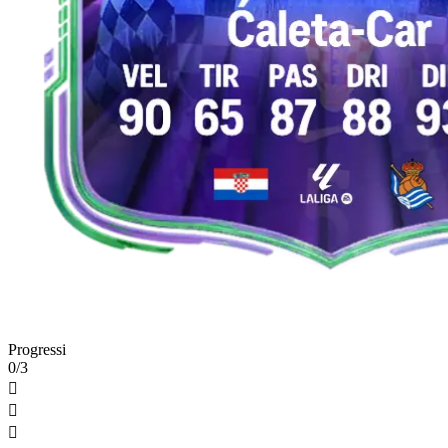
Progressi
0/3


