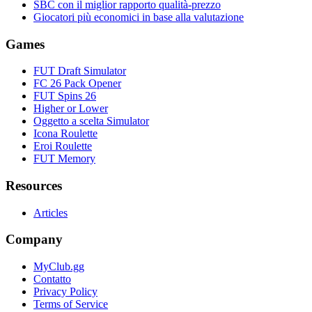
SBC con il miglior rapporto qualità-prezzo
Giocatori più economici in base alla valutazione
Games
FUT Draft Simulator
FC 26 Pack Opener
FUT Spins 26
Higher or Lower
Oggetto a scelta Simulator
Icona Roulette
Eroi Roulette
FUT Memory
Resources
Articles
Company
MyClub.gg
Contatto
Privacy Policy
Terms of Service