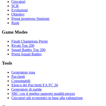
Giocatori
SCR
Evoluzioni
Obiettivi
Premi progresso Stagione
Rush
Game Modes
Finali Champions Premi
Rivals Top 200
Squad Battles Top 200
Premi Squad Battles
Tools
Generatore rosa
Pacchetti
Consumabili
Elenco dei Pacchetti EA FC 26
Generatore di partite
SBC con il miglior rapporto qualità-prezzo
Giocatori più economici in base alla valutazione