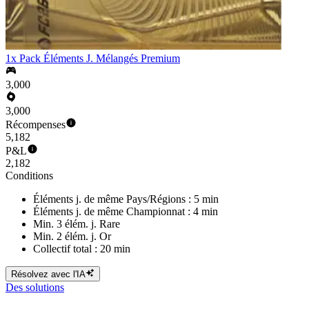
1x Pack Éléments J. Mélangés Premium
3,000
3,000
Récompenses
5,182
P&L
2,182
Conditions
Éléments j. de même Pays/Régions : 5 min
Éléments j. de même Championnat : 4 min
Min. 3 élém. j. Rare
Min. 2 élém. j. Or
Collectif total : 20 min
Résolvez avec l'IA
Des solutions