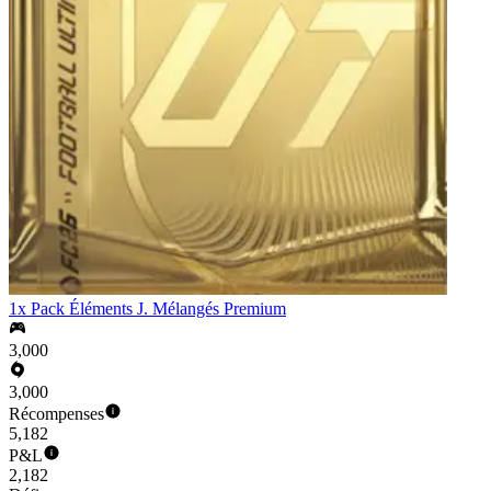
1x Pack Éléments J. Mélangés Premium
3,000
3,000
Récompenses
5,182
P&L
2,182