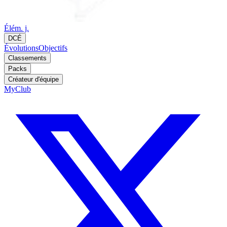
Élém. j.
DCÉ
Évolutions
Objectifs
Classements
Packs
Créateur d'équipe
MyClub