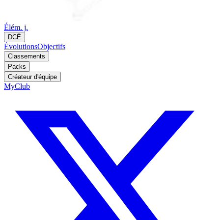
Élém. j.
DCÉ
Évolutions
Objectifs
Classements
Packs
Créateur d'équipe
MyClub