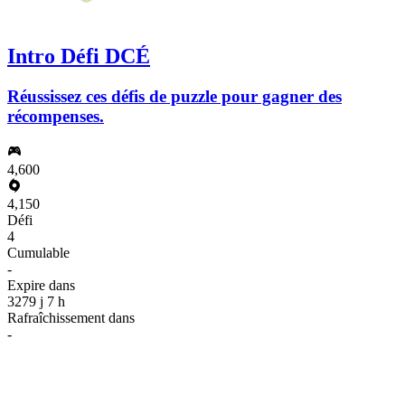
Intro Défi DCÉ
Réussissez ces défis de puzzle pour gagner des
récompenses.
4,600
4,150
Défi
4
Cumulable
-
Expire dans
3279 j 7 h
Rafraîchissement dans
-