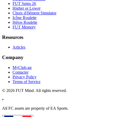
FUT Spins 26
Higher or Lower
Choix d'élément Simulator
Icône Roulette
Héros Roulette
FUT Memory
Resources
Articles
Company
MyClub.gg
Contacter
Privacy Policy
Terms of Service
©
2026
FUT Mind. All rights reserved.
•
All
FC
assets are property of EA Sports.