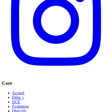
Core
Accueil
Élém. j.
DCÉ
Évolutions
Objectifs