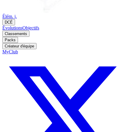
Élém. j.
DCÉ
Évolutions
Objectifs
Classements
Packs
Créateur d'équipe
MyClub