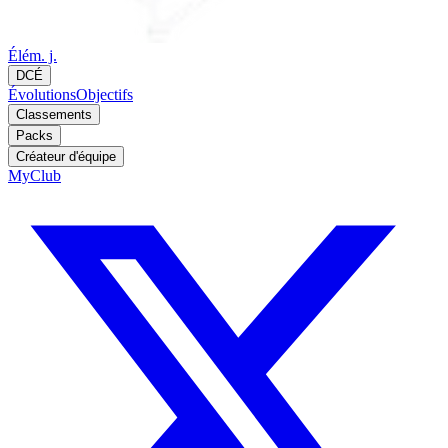
Élém. j.
DCÉ
Évolutions
Objectifs
Classements
Packs
Créateur d'équipe
MyClub