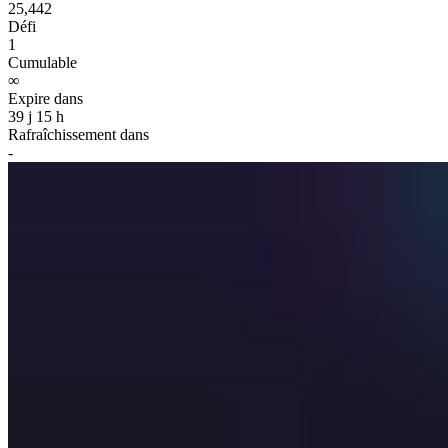
25,442
Défi
1
Cumulable
∞
Expire dans
39 j 15 h
Rafraîchissement dans
-