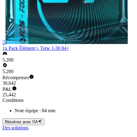

1x Pack Élément j. Totw 1-30 84+
5,200
5,200
Récompenses
30,642
P&L
25,442
Conditions
Note équipe : 84 min
Résolvez avec l'IA
Des solutions