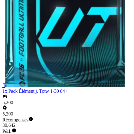

1x Pack Élément j. Totw 1-30 84+
5,200
5,200
Récompenses
30,642
P&L