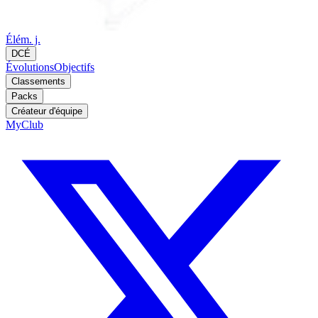
Élém. j.
DCÉ
Évolutions
Objectifs
Classements
Packs
Créateur d'équipe
MyClub