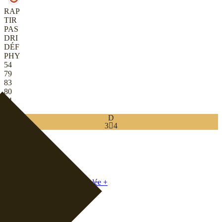
RAP
TIR
PAS
DRI
DÉF
PHY
54
79
83
80
74
67
D
3

4
Download
0
MDC
|
Meneuse de jeu reculée
+
MC
|
Meneuse de jeu
+