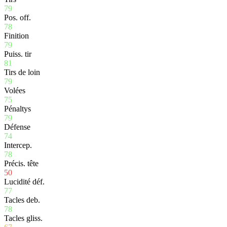
79
Pos. off.
78
Finition
79
Puiss. tir
81
Tirs de loin
79
Volées
75
Pénaltys
79
Défense
74
Intercep.
78
Précis. tête
50
Lucidité déf.
77
Tacles deb.
78
Tacles gliss.