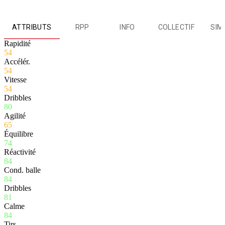
ATTRIBUTS
RPP
INFO
COLLECTIF
SIM
Rapidité
54
Accélér.
54
Vitesse
54
Dribbles
80
Agilité
65
Équilibre
74
Réactivité
84
Cond. balle
84
Dribbles
81
Calme
84
Tirs