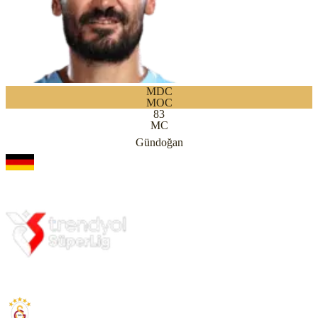
MDC
MOC
83
MC
Gündoğan