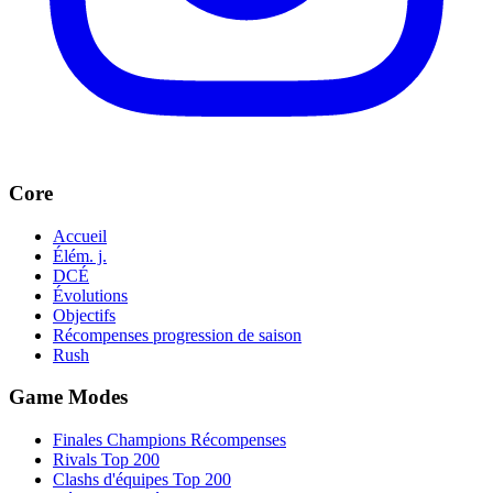
Core
Accueil
Élém. j.
DCÉ
Évolutions
Objectifs
Récompenses progression de saison
Rush
Game Modes
Finales Champions Récompenses
Rivals Top 200
Clashs d'équipes Top 200