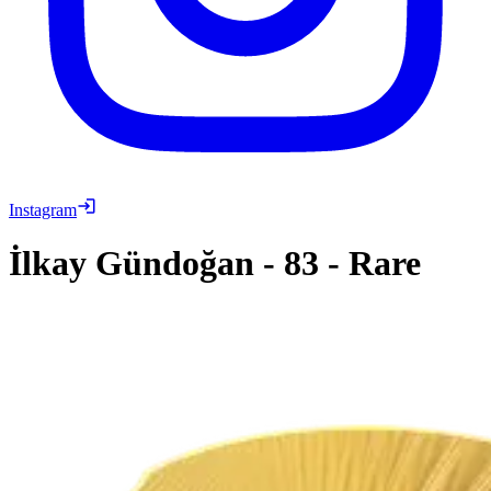
Instagram
İlkay Gündoğan
-
83
-
Rare