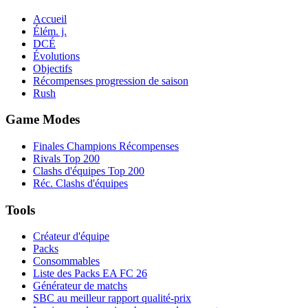
Accueil
Élém. j.
DCÉ
Évolutions
Objectifs
Récompenses progression de saison
Rush
Game Modes
Finales Champions Récompenses
Rivals Top 200
Clashs d'équipes Top 200
Réc. Clashs d'équipes
Tools
Créateur d'équipe
Packs
Consommables
Liste des Packs EA FC 26
Générateur de matchs
SBC au meilleur rapport qualité-prix