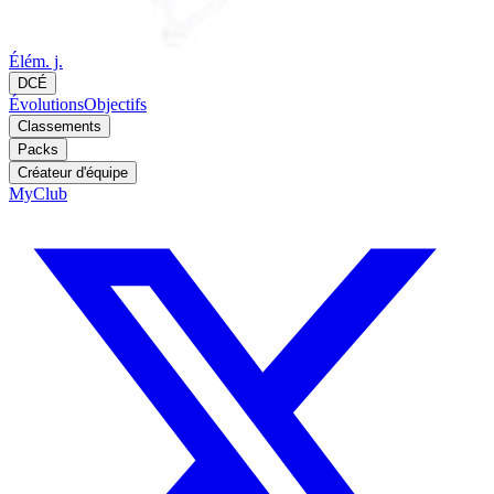
Élém. j.
DCÉ
Évolutions
Objectifs
Classements
Packs
Créateur d'équipe
MyClub