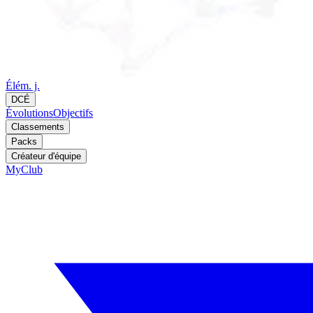
Élém. j.
DCÉ
Évolutions
Objectifs
Classements
Packs
Créateur d'équipe
MyClub