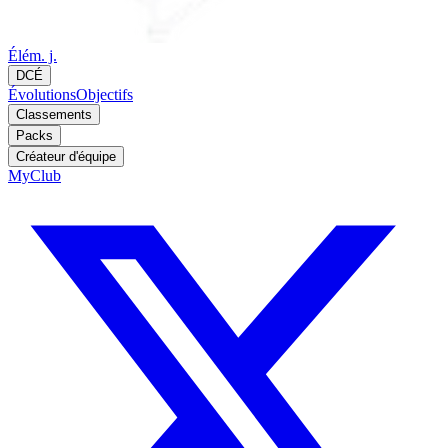
Élém. j.
DCÉ
Évolutions
Objectifs
Classements
Packs
Créateur d'équipe
MyClub