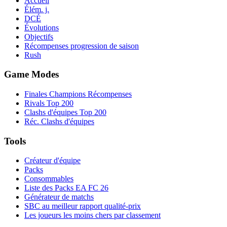
Accueil
Élém. j.
DCÉ
Évolutions
Objectifs
Récompenses progression de saison
Rush
Game Modes
Finales Champions Récompenses
Rivals Top 200
Clashs d'équipes Top 200
Réc. Clashs d'équipes
Tools
Créateur d'équipe
Packs
Consommables
Liste des Packs EA FC 26
Générateur de matchs
SBC au meilleur rapport qualité-prix
Les joueurs les moins chers par classement