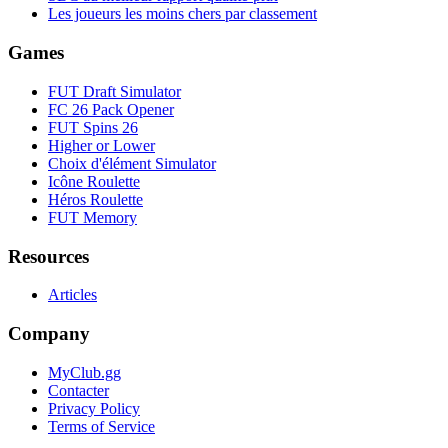
Les joueurs les moins chers par classement
Games
FUT Draft Simulator
FC 26 Pack Opener
FUT Spins 26
Higher or Lower
Choix d'élément Simulator
Icône Roulette
Héros Roulette
FUT Memory
Resources
Articles
Company
MyClub.gg
Contacter
Privacy Policy
Terms of Service