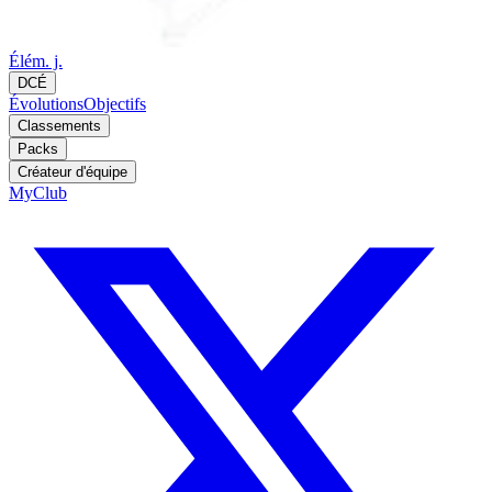
Élém. j.
DCÉ
Évolutions
Objectifs
Classements
Packs
Créateur d'équipe
MyClub