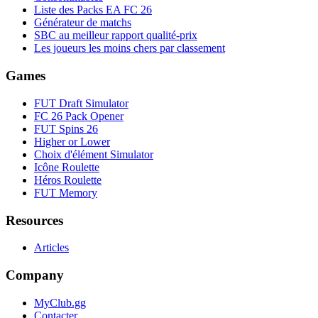
Liste des Packs EA FC 26
Générateur de matchs
SBC au meilleur rapport qualité-prix
Les joueurs les moins chers par classement
Games
FUT Draft Simulator
FC 26 Pack Opener
FUT Spins 26
Higher or Lower
Choix d'élément Simulator
Icône Roulette
Héros Roulette
FUT Memory
Resources
Articles
Company
MyClub.gg
Contacter