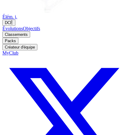
Élém. j.
DCÉ
Évolutions
Objectifs
Classements
Packs
Créateur d'équipe
MyClub