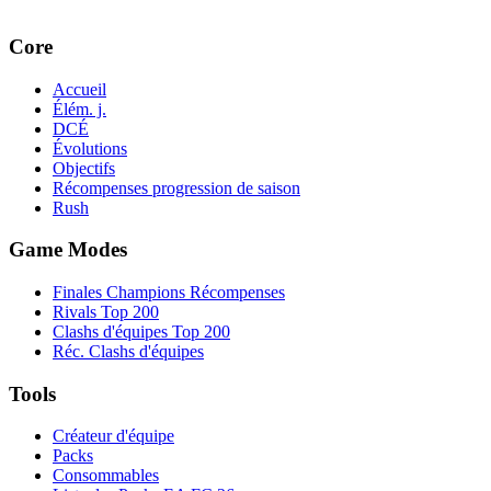
Core
Accueil
Élém. j.
DCÉ
Évolutions
Objectifs
Récompenses progression de saison
Rush
Game Modes
Finales Champions Récompenses
Rivals Top 200
Clashs d'équipes Top 200
Réc. Clashs d'équipes
Tools
Créateur d'équipe
Packs
Consommables