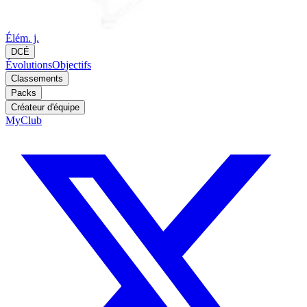
Élém. j.
DCÉ
Évolutions
Objectifs
Classements
Packs
Créateur d'équipe
MyClub