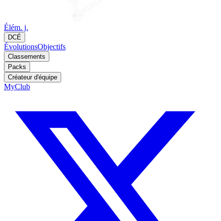
Élém. j.
DCÉ
Évolutions
Objectifs
Classements
Packs
Créateur d'équipe
MyClub