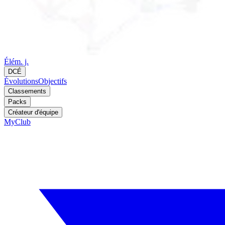
Élém. j.
DCÉ
Évolutions
Objectifs
Classements
Packs
Créateur d'équipe
MyClub