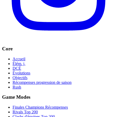
Core
Accueil
Élém. j.
DCÉ
Évolutions
Objectifs
Récompenses progression de saison
Rush
Game Modes
Finales Champions Récompenses
Rivals Top 200
Clashs d'équipes Top 200