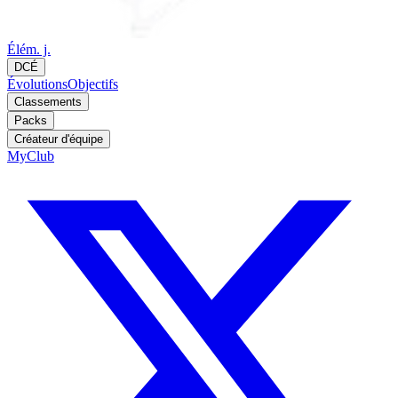
Élém. j.
DCÉ
Évolutions
Objectifs
Classements
Packs
Créateur d'équipe
MyClub