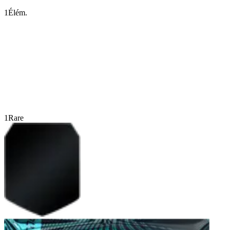
1
Élém.
1
Rare