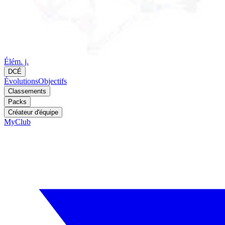
Élém. j.
DCÉ
Évolutions
Objectifs
Classements
Packs
Créateur d'équipe
MyClub