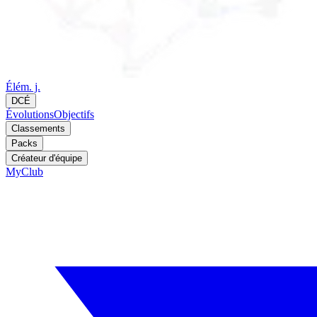
Élém. j.
DCÉ
Évolutions
Objectifs
Classements
Packs
Créateur d'équipe
MyClub