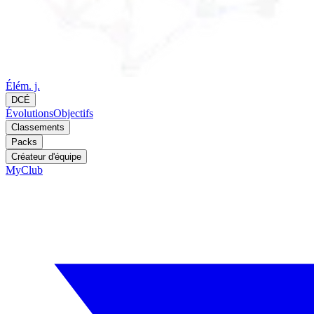
Élém. j.
DCÉ
Évolutions
Objectifs
Classements
Packs
Créateur d'équipe
MyClub