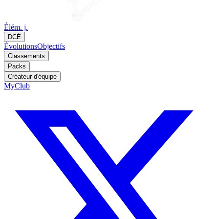
Élém. j.
DCÉ
Évolutions
Objectifs
Classements
Packs
Créateur d'équipe
MyClub