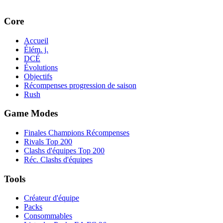
Core
Accueil
Élém. j.
DCÉ
Évolutions
Objectifs
Récompenses progression de saison
Rush
Game Modes
Finales Champions Récompenses
Rivals Top 200
Clashs d'équipes Top 200
Réc. Clashs d'équipes
Tools
Créateur d'équipe
Packs
Consommables