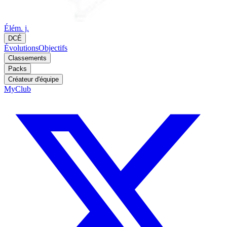
Élém. j.
DCÉ
Évolutions
Objectifs
Classements
Packs
Créateur d'équipe
MyClub