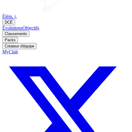
Élém. j.
DCÉ
Évolutions
Objectifs
Classements
Packs
Créateur d'équipe
MyClub