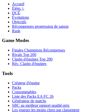
Accueil
Élém. j.
DCÉ
Évolutions
Objectifs
Récompenses progression de saison
Rush
Game Modes
Finales Champions Récompenses
Rivals Top 200
Clashs d'équipes Top 200
Réc. Clashs d'équipes
Tools
Créateur d'équipe
Packs
Consommables
Liste des Packs EA FC 26
Générateur de matchs
SBC au meilleur rapport qualité-prix
Les joueurs les moins chers par classement