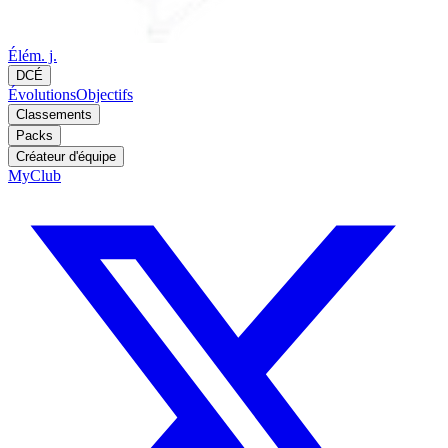
Élém. j.
DCÉ
Évolutions
Objectifs
Classements
Packs
Créateur d'équipe
MyClub