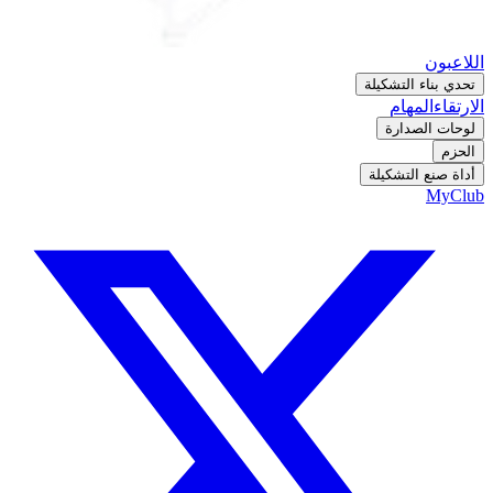
اللاعبون
تحدي بناء التشكيلة
الارتقاء
المهام
لوحات الصدارة
الحزم
أداة صنع التشكيلة
MyClub