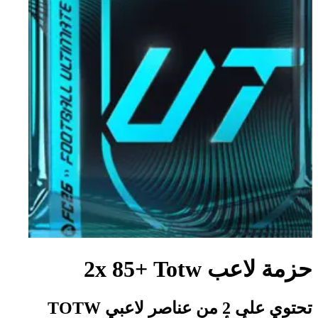
حزمة لاعب Totw‏ +85 2x
تحتوي على 2 من عناصر لاعبي TOTW