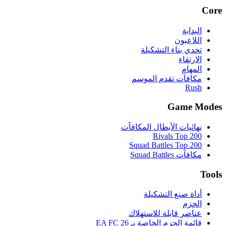
Core
البداية
اللاعبون
تحدي بناء التشكيلة
الارتقاء
المهام
مكافآت تقدم الموسم
Rush
Game Modes
نهائيات الأبطال المكافآت
Rivals Top 200
Squad Battles Top 200
مكافآت Squad Battles
Tools
أداة صنع التشكيلة
الحزم
عناصر قابلة للاستهلاك
قائمة الحزم الخاصة بـ EA FC 26