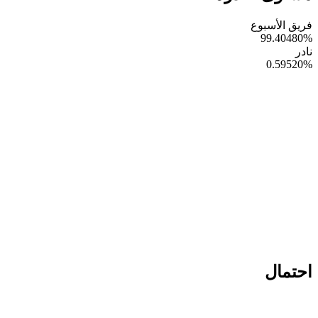
فريق الأسبوع
99.40480
%
نادر
0.59520
%
احتمال