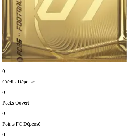
0
Crédits
Dépensé
0
Packs
Ouvert
0
Points FC
Dépensé
0