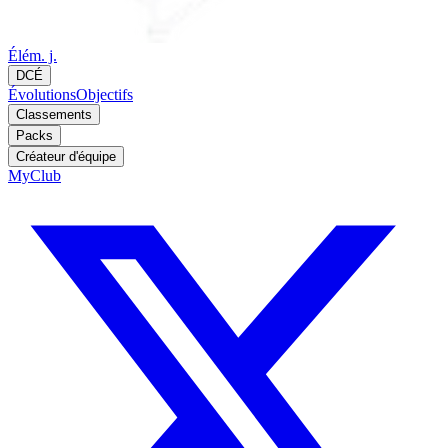
Élém. j.
DCÉ
Évolutions
Objectifs
Classements
Packs
Créateur d'équipe
MyClub