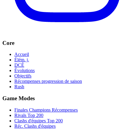
Core
Accueil
Élém. j.
DCÉ
Évolutions
Objectifs
Récompenses progression de saison
Rush
Game Modes
Finales Champions Récompenses
Rivals Top 200
Clashs d'équipes Top 200
Réc. Clashs d'équipes