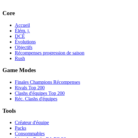
Core
Accueil
Élém. j.
DCÉ
Évolutions
Objectifs
Récompenses progression de saison
Rush
Game Modes
Finales Champions Récompenses
Rivals Top 200
Clashs d'équipes Top 200
Réc. Clashs d'équipes
Tools
Créateur d'équipe
Packs
Consommables