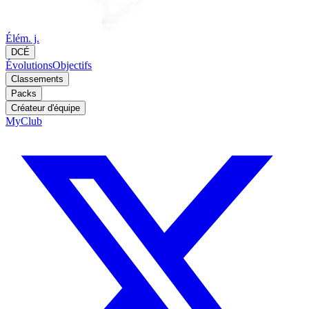
Élém. j.
DCÉ
Évolutions
Objectifs
Classements
Packs
Créateur d'équipe
MyClub